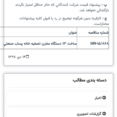
پ :
پيشنهاد قيمت شرکت کنندگاني که حائز حداقل امتياز نگردند
بازگشائي نخواهد شد
.
ج :
کارفرما بدون هرگونه توضيح در رد يا قبول کليه پيشنهادات
مختاراست.
شماره مناقصه
عنوان
MN-15/868
ساخت 13 دستگاه مخزن تصفيه خانه پساب صنعتي
14 دی 1398
دسته بندی مطالب
اخبار
گزارشات تصویری