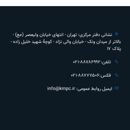
نشانی دفتر مرکزی: تهران - انتهای خیابان ولیعصر (عج) -
بالاتر از ميدان ونک - خیابان والی نژاد - کوچهٔ شهید خلیل زاده -
پلاک ۱۷
تلفن:۸۸۷۸۶۹۹۲-۰۲۱
فکس:۸۸۷۷۷۵۰۶-۰۲۱
ایمیل روابط عمومی: info@krnpc.ir