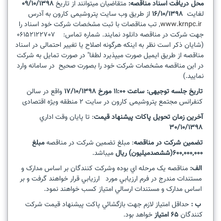
محل دريافت اسناد مناقصه:
متقاضيان می­توانند از تاريخ
09/10/1398
لغايت
16/10/1398
از طريق وب سايت پتروشيمی کارون به آدرس
www.krnpc.ir
, تب مناقصات با ثبت مشخصات شرکت خود اسناد را
جهت شرکت در مناقصه دانلود نمايند. شماره تماس: 06152122707
(شايان ذکر است نظر به اينکه هرگونه اصلاح يا تغيير احتمالی در اسناد
مناقصه از طريق ايميل صورت می­پذيرد لطفا" در صورت تمايل به شرکت
در اين مناقصه مشخصات شرکت خود را بصورت صحيح در سامانه وارد
نماييد.)
تاريخ جلسه توجيهی:
ساعت 11:00 مورخ 17/10/1398
واقع در سالن
کنفرانس مجتمع پتروشيمی کارون در سايت 2 منطقه ويژه اقتصادی
آخرين زمان تحويل پاکات پيشنهاد قيمت
: تا پايان وقت اداري
30/10/1398
تضمين شرکت در مناقصه
: مبلغ تضمين شرکت در مناقصه
مبلغ
600,000,000(ششصدميليون) ريال
مي­باشد.
الف:
مناقصه يک مرحله اي بوده وشرکت کنندگان بر اساس مدارک و
مستندات مندرج در فرم ارزيابي مورد ارزيابي قرار خواهند گرفت و بر
اساس مدارک و مستندات ارسالي امتياز کسب خواهند نمود
.
ب :
حداقل امتياز لازم جهت بازگشائي پاکت پيشنهاد قيمت شرکت
کنندگان
65 امتياز
خواهد بود
.