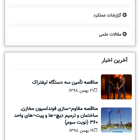
گزارشات عملکرد
مقالات علمی
آخرین اخبار
مناقصه تأمين سه دستگاه ليفتراک
21 بهمن 1398
مناقصه مقاوم¬سازی فونداسيون مخازن,
ساختمان و ترميم ديچ¬ها و پيت¬های واحد
360 (نوبت سوم)
19 بهمن 1398