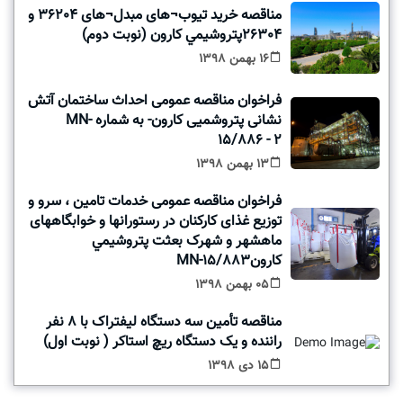
مناقصه خريد تيوب¬های مبدل¬های 36204 و
26304پتروشيمي کارون (نوبت دوم)
16 بهمن 1398
فراخوان مناقصه عمومی احداث ساختمان آتش
نشانی پتروشمیی کارون- به شماره MN-
15/886 - 2
13 بهمن 1398
فراخوان مناقصه عمومی خدمات تامین ، سرو و
توزیع غذای کارکنان در رستورانها و خوابگاههای
ماهشهر و شهرک بعثت پتروشيمي
کارون15/883-MN
05 بهمن 1398
مناقصه تأمين سه دستگاه ليفتراک با 8 نفر
راننده و يک دستگاه ريچ استاکر ( نوبت اول)
15 دی 1398