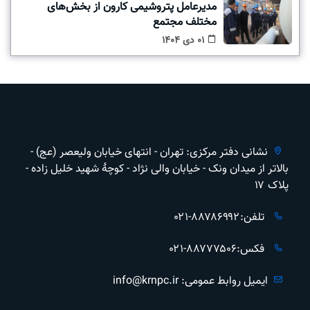
مدیرعامل پتروشیمی کارون از بخش‌های
مختلف مجتمع
01 دی 1404
نشانی دفتر مرکزی: تهران - انتهای خیابان ولیعصر (عج) -
بالاتر از ميدان ونک - خیابان والی نژاد - کوچهٔ شهید خلیل زاده -
پلاک ۱۷
تلفن:۸۸۷۸۶۹۹۲-۰۲۱
فکس:۸۸۷۷۷۵۰۶-۰۲۱
ایمیل روابط عمومی: info@krnpc.ir