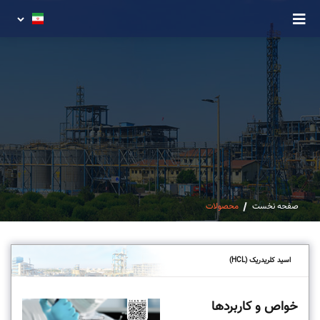
صفحه نخست
محصولات
اسید کلریدریک (HCL)
خواص و کاربردها