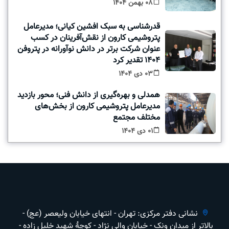
08 بهمن 1404
قدرشناسی به سبک افشین کیانی؛ مدیرعامل
پتروشیمی کارون از نقش‌آفرینان در کسب
عنوان شرکت برتر در دانش‌ نوآورانه در پتروفن
1404 تقدیر کرد
03 دی 1404
همدلی و بهره‌گیری از دانش فنی؛ محور بازدید
مدیرعامل پتروشیمی کارون از بخش‌های
مختلف مجتمع
01 دی 1404
نشانی دفتر مرکزی: تهران - انتهای خیابان ولیعصر (عج) -
بالاتر از ميدان ونک - خیابان والی نژاد - کوچهٔ شهید خلیل زاده -